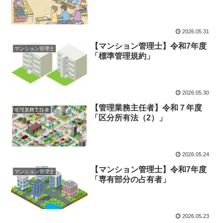
2026.05.31
【マンション管理士】令和7年度
マンション管理士
「標準管理規約」
2026.05.30
【管理業務主任者】令和７年度
管理業務主任者
「区分所有法（2）」
2026.05.24
【マンション管理士】令和7年度
マンション管理士
「専有部分の占有者」
2026.05.23