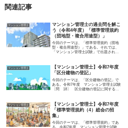
関連記事
マンション管理士の過去問を解こ
マンション管理士
う（令和4年度）「標準管理規約
（団地型・複合用途型）」
今回のテーマは、「標準管理規約（団地
型・複合用途型）」である。それでは、
「マンション管理士試験」で出題された
過去問にチャレンジしてみよう。令和4年
度 マンション管理士試験 〔問33〕
〔問 33〕 総会決議と管理費等に関す
【マンション管理士】令和7年度
マンション管理士
る次の記述のうち、「...
「区分建物の登記」
今回のテーマは、「区分建物の登記」で
ある。令和7年度 マンション管理士試験
〔問 18〕 区分建物の登記に関する次
の記述のうち、不動産登記法及び区分所
有法の規定によれば、誤っているものは
どれか。1 数個の専有部分に通ずる廊下
【マンション管理士】令和7年度
マンション管理士
（例えば、マンショ...
「標準管理規約（4）総会の招
集」
今回のテーマは、「標準管理規約」であ
る。令和7年度 マンション管理士試験