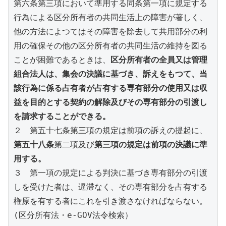
第六条第三項において準用する同条第一項に規定する
行為による区分所有者の共同生活上の障害が著しく、
他の方法によつてはその障害を除去して共用部分の利
用の確保その他の区分所有者の共同生活の維持を図る
ことが困難であるときは、
区分所有者の全員又は管理
組合法人は、集会の決議に基づき、訴えをもつて、当
該行為に係る占有者が占有する専有部分の使用又は収
益を目的とする契約の解除及びその専有部分の引渡し
を請求することができる。
２　第五十七条第三項の規定は前項の訴えの提起に、
第五十八条
第二項及び
第三項の規定は前項の決議に準
用する。
３　第一項の規定による判決に基づき専有部分の引渡
しを受けた者は、遅滞なく、その専有部分を占有する
権原を有する者にこれを引き渡さなければならない。
(区分所有法・e-GOV法令検索）