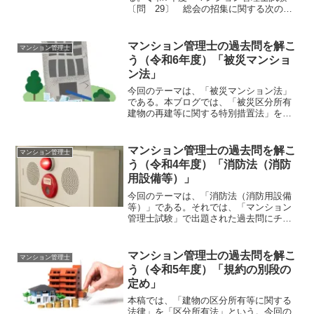
〔問 29〕 総会の招集に関する次の記
述のうち、標準管理規約によれば、適切
なものはどれか。（改題）1 会議の目的
が建替え決議である総会の招集の通知
マンション管理士の過去問を解こ
マンション管理士
は、あて先の届出のない...
う（令和6年度）「被災マンショ
ン法」
今回のテーマは、「被災マンション法」
である。本ブログでは、「被災区分所有
建物の再建等に関する特別措置法」を
「被災マンション法」という。また、
「建物の区分所有等に関する法律」を
「区分所有法」という。それでは、「令
マンション管理士の過去問を解こ
マンション管理士
和6年度 マンション管理士試験...
う（令和4年度）「消防法（消防
用設備等）」
今回のテーマは、「消防法（消防用設備
等）」である。それでは、「マンション
管理士試験」で出題された過去問にチャ
レンジしてみよう。令和4年度 マンショ
ン管理士試験 〔問22〕〔問 23〕 消
防用設備等の設置及び点検に関する次の
マンション管理士の過去問を解こ
マンション管理士
記述のうち、消防法...
う（令和5年度）「規約の別段の
定め」
本稿では、「建物の区分所有等に関する
法律」を「区分所有法」という。今回の