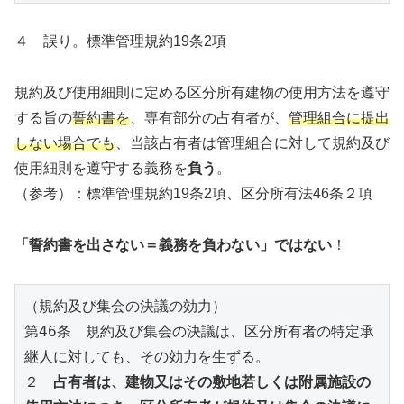
４ 誤り。標準管理規約19条2項
規約及び使用細則に定める区分所有建物の使用方法を遵守
する旨の
誓約書を
、専有部分の占有者が、
管理組合に提出
しない場合でも
、当該占有者は管理組合に対して規約及び
使用細則を遵守する義務を
負う
。
（参考）：標準管理規約19条2項、区分所有法46条２項
「誓約書を出さない＝義務を負わない」ではない
！
（規約及び集会の決議の効力）
第46条　規約及び集会の決議は、区分所有者の特定承
継人に対しても、その効力を生ずる。
２　
占有者は、建物又はその敷地若しくは附属施設の