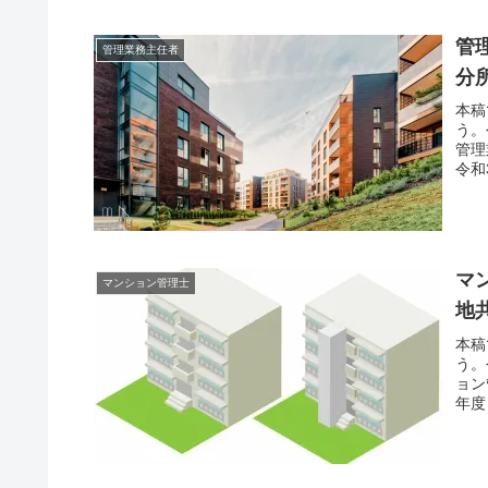
管
管理業務主任者
分
本稿
う。
管理
令和
マ
マンション管理士
地
本稿
う。
ョン
年度