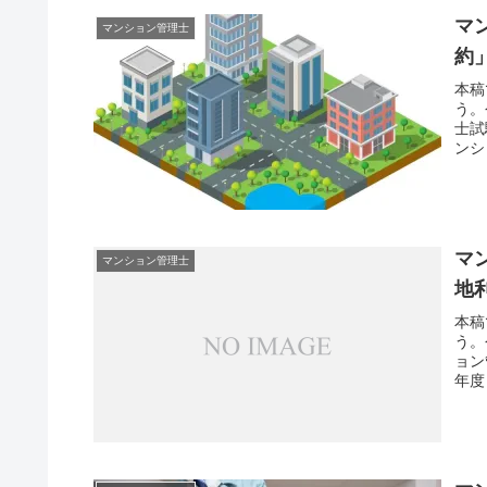
マ
マンション管理士
約
本稿
う。
士試
ンシ
マ
マンション管理士
地
本稿
う。
ョン
年度