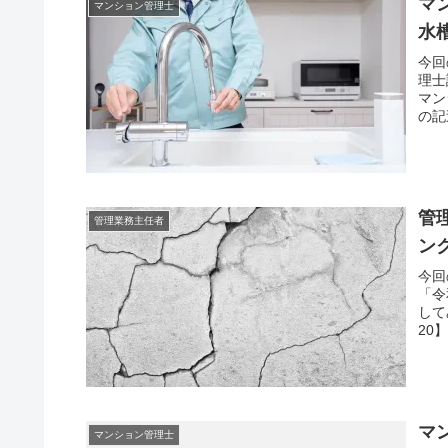
マ
マンション管理士
水
今回
理士
マン
の記
管
管理業務主任者
ン
今回
「令
して
20
マ
マンション管理士