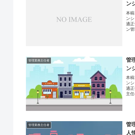
ン
本稿
ンシ
適正
ン管
管
管理業務主任者
ン
本稿
ンシ
適正
主任
管
管理業務主任者
人