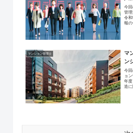
今回
管理
令和
報の
マ
マンション管理士
ン
今回
ョン
年度
造に