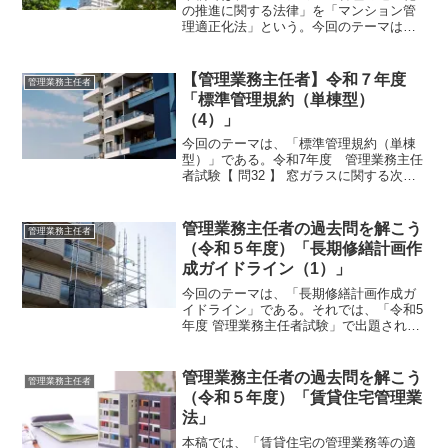
の推進に関する法律」を「マンション管
理適正化法」という。今回のテーマは、
「マンション管理適正化法（管理業
者）」である。それでは、「令和5年度
管理業務主任者試験」で出題された過去
【管理業務主任者】令和７年度
管理業務主任者
問にチャレンジしてみよう。...
「標準管理規約（単棟型）
（4）」
今回のテーマは、「標準管理規約（単棟
型）」である。令和7年度 管理業務主任
者試験【 問32 】 窓ガラスに関する次の
記述のうち、標準管理規約（単棟型）に
よれば、最も適切なものはどれか。1
専有部分である住戸に付属する窓ガラス
管理業務主任者の過去問を解こう
管理業務主任者
を当該住戸の賃...
（令和５年度）「長期修繕計画作
成ガイドライン（1）」
今回のテーマは、「長期修繕計画作成ガ
イドライン」である。それでは、「令和5
年度 管理業務主任者試験」で出題された
過去問にチャレンジしてみよう。令和5年
度 管理業務主任者試験問題 【問 21】
【問 21】 長期修繕計画作成ガイドラ
管理業務主任者の過去問を解こう
管理業務主任者
インに関する...
（令和５年度）「賃貸住宅管理業
法」
本稿では、「賃貸住宅の管理業務等の適