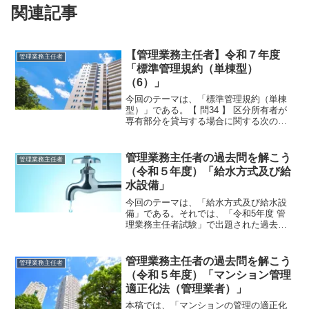
関連記事
【管理業務主任者】令和７年度
管理業務主任者
「標準管理規約（単棟型）
（6）」
今回のテーマは、「標準管理規約（単棟
型）」である。【 問34 】 区分所有者が
専有部分を貸与する場合に関する次の記
述のうち、標準管理規約（単棟型）によ
れば、最も不適切なものはどれか。1
区分所有者は、賃借人による対象物件の
管理業務主任者の過去問を解こう
管理業務主任者
使用、収益に際し...
（令和５年度）「給水方式及び給
水設備」
今回のテーマは、「給水方式及び給水設
備」である。それでは、「令和5年度 管
理業務主任者試験」で出題された過去問
にチャレンジしてみよう。令和5年度 管
理業務主任者試験問題 【問 18】【問
18】 給水方式及び給水設備に関する次
管理業務主任者の過去問を解こう
管理業務主任者
の記述のうち、...
（令和５年度）「マンション管理
適正化法（管理業者）」
本稿では、「マンションの管理の適正化