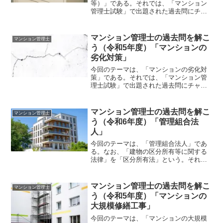
等）」である。それでは、「マンション
管理士試験」で出題された過去問にチャ
レンジしてみよう。令和4年度 マンショ
ン管理士試験 〔問22〕〔問 23〕 消
防用設備等の設置及び点検に関する次の
マンション管理士の過去問を解こ
マンション管理士
記述のうち、消防法...
う（令和5年度）「マンションの
劣化対策」
今回のテーマは、「マンションの劣化対
策」である。それでは、「マンション管
理士試験」で出題された過去問にチャレ
ンジしてみよう。令和5年度 マンション
管理士試験 〔問39〕〔問 39〕 マン
ションの建物の調査機器と調査方法に関
マンション管理士の過去問を解こ
マンション管理士
する次の記述のうち...
う（令和6年度）「管理組合法
人」
今回のテーマは、「管理組合法人」であ
る。なお、「建物の区分所有等に関する
法律」を「区分所有法」という。それで
は、「令和6年度 マンション管理士試
験」の過去問にチャレンジしてみよう。
〔問 ７〕 管理組合の法人化を検討し
マンション管理士の過去問を解こ
マンション管理士
ているマンションの管理者...
う（令和5年度）「マンションの
大規模修繕工事」
今回のテーマは、「マンションの大規模