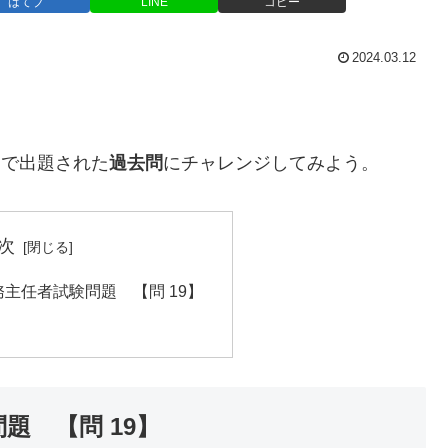
はてブ
LINE
コピー
2024.03.12
。
」で出題された
過去問
にチャレンジしてみよう。
次
務主任者試験問題 【問 19】
題 【問 19】