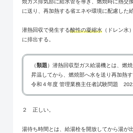
焼ガス排気部に給水管を導き、燃焼時に熱交
に送り、再加熱する省エネや環境に配慮した
潜熱回収で発生する
酸性の凝縮水
（ドレン水
に排出する。
（
類題
）潜熱回収型ガス給湯機とは、燃焼
昇温してから、燃焼部へ水を送り再加熱す
令和４年度 管理業務主任者試験問題 2022
２ 正しい。
湯待ち時間とは、給湯栓を開放してから湯が