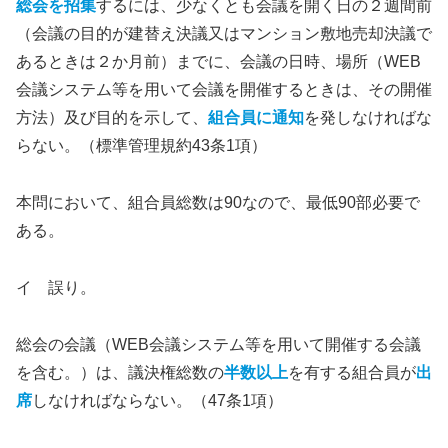
総会を招集
するには、少なくとも会議を開く日の２週間前
（会議の目的が建替え決議又はマンション敷地売却決議で
あるときは２か月前）までに、会議の日時、場所（WEB
会議システム等を用いて会議を開催するときは、その開催
方法）及び目的を示して、
組合員に通知
を発しなければな
らない。（標準管理規約43条1項）
本問において、組合員総数は90なので、最低90部必要で
ある。
イ 誤り。
総会の会議（WEB会議システム等を用いて開催する会議
を含む。）は、議決権総数の
半数以上
を有する組合員が
出
席
しなければならない。（47条1項）