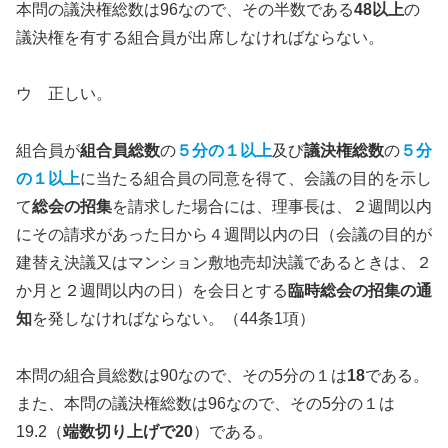
本問の議決権総数は96なので、その半数である
48以上
の
議決権を有する組合員が出席しなければならない。
ウ 正しい。
組合員が
組合員総数
の
５分の１以上
及び
議決権総数
の
５分
の１以上
に当たる組合員の同意を得て、会議の目的を示し
て
総会の招集
を請求した場合には、理事長は、２週間以内
にその請求があった日から４週間以内の日（会議の目的が
建替え決議又はマンション敷地売却決議であるときは、２
か月と２週間以内の日）を会日とする
臨時総会の招集の通
知
を発しなければならない。（44条1項）
本問の組合員総数は90なので、その5分の１は
18
である。
また、本問の議決権総数は96なので、その5分の１は
19.2（
端数切り上げで20
）である。