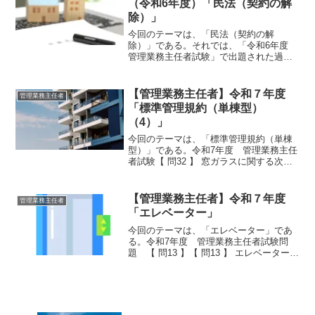
（令和6年度）「民法（契約の解
除）」
今回のテーマは、「民法（契約の解
除）」である。それでは、「令和6年度
管理業務主任者試験」で出題された過去
問にチャレンジしてみよう。令和6年度
管理業務主任者試験問題 【問 3】【問
３】 契約の解除に関する次の記述のう
【管理業務主任者】令和７年度
管理業務主任者
ち、民法の規定によれ...
「標準管理規約（単棟型）
（4）」
今回のテーマは、「標準管理規約（単棟
型）」である。令和7年度 管理業務主任
者試験【 問32 】 窓ガラスに関する次の
記述のうち、標準管理規約（単棟型）に
よれば、最も適切なものはどれか。1
専有部分である住戸に付属する窓ガラス
【管理業務主任者】令和７年度
管理業務主任者
を当該住戸の賃...
「エレベーター」
今回のテーマは、「エレベーター」であ
る。令和7年度 管理業務主任者試験問
題 【 問13 】【 問13 】 エレベーターに
関する次の記述のうち、最も不適切なも
のはどれか。1 建築物に設ける昇降機
は、建築基準法において建築設備として
定義されて...