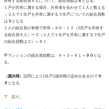
所有する組合員６人について、組合員数は
６
となる。
１戸が共有に属する場合、共有者を合わせて１人と数える
→２人で１住戸を共有に属する３住戸についての組合員数
は
３
となる
１人の組合員が単独で所有→９６－１２（2住戸を所有す
る組合員６人）ー３（２人で１住戸を共有に属する３住戸
の組合員数は３）＝８１
甲マンションの組合員総数は、６＋３＋８１＝
９０
とな
る。
（
議決権
）設問により1住戸1議決権の定めがあるので
９
６
となる。
ア 誤り。