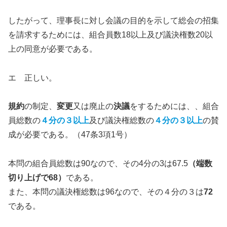
したがって、理事長に対し会議の目的を示して総会の招集
を請求するためには、組合員数18以上及び議決権数20以
上の同意が必要である。
エ 正しい。
規約
の制定、
変更
又は廃止の
決議
をするためには、、組合
員総数の
４分の３以上
及び議決権総数の
４分の３以上
の賛
成が必要である。（47条3項1号）
本問の組合員総数は90なので、その4分の3は67.5
（端数
切り上げで68）
である。
また、本問の議決権総数は96なので、その４分の３は
72
である。