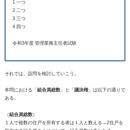
1 一つ
2 二つ
3 三つ
4 四つ
令和3年度 管理業務主任者試験
それでは、設問を検討していこう。
本問における「
組合員総数
」と「
議決権
」は以下の通りで
ある。
（
組合員総数
）
１人で複数の住戸を所有する者は１人と数える→2住戸を