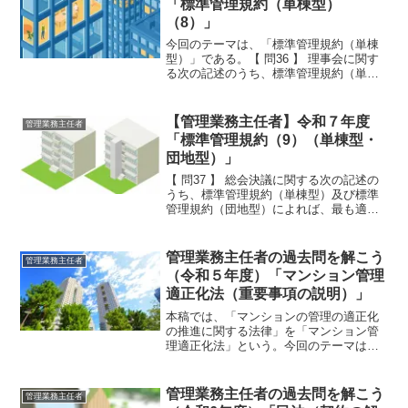
「標準管理規約（単棟型）
（8）」
今回のテーマは、「標準管理規約（単棟
型）」である。【 問36 】 理事会に関す
る次の記述のうち、標準管理規約（単棟
型）によれば、適切なものはいくつある
か。ア 理事会の会議（ＷＥＢ会議シス
テム等を用いて開催する会議を含む。）
【管理業務主任者】令和７年度
管理業務主任者
は、理事の半数以上...
「標準管理規約（9）（単棟型・
団地型）」
【 問37 】 総会決議に関する次の記述の
うち、標準管理規約（単棟型）及び標準
管理規約（団地型）によれば、最も適切
なものはどれか。1 使用細則を制定、
変更又は廃止することについて、総会の
決議を必要としない。2 給水管更新工
管理業務主任者の過去問を解こう
管理業務主任者
事やエレベータ...
（令和５年度）「マンション管理
適正化法（重要事項の説明）」
本稿では、「マンションの管理の適正化
の推進に関する法律」を「マンション管
理適正化法」という。今回のテーマは、
「マンション管理適正化法（重要事項の
説明）」である。それでは、「令和5年度
管理業務主任者試験」で出題された過去
管理業務主任者の過去問を解こう
管理業務主任者
問にチャレンジしてみ...