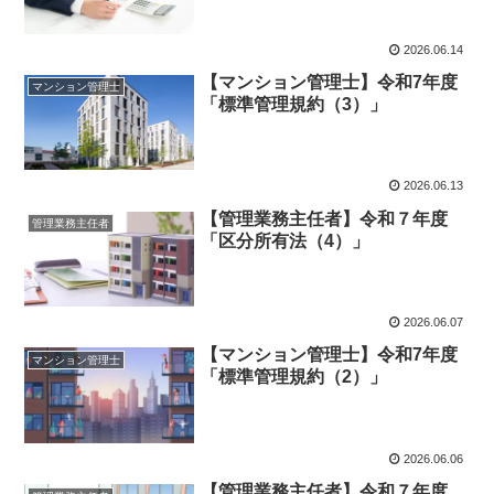
2026.06.14
【マンション管理士】令和7年度
マンション管理士
「標準管理規約（3）」
2026.06.13
【管理業務主任者】令和７年度
管理業務主任者
「区分所有法（4）」
2026.06.07
【マンション管理士】令和7年度
マンション管理士
「標準管理規約（2）」
2026.06.06
【管理業務主任者】令和７年度