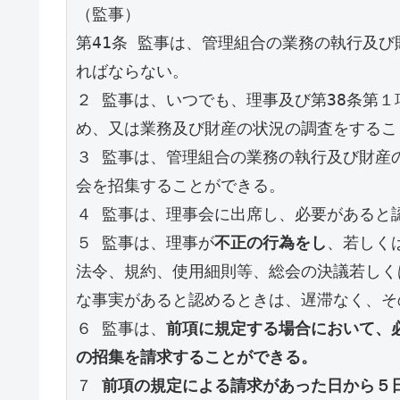
（監事） 
第41条 監事は、管理組合の業務の執行及
ればならない。 
２ 監事は、いつでも、理事及び第38条第
め、又は業務及び財産の状況の調査をするこ
３ 監事は、管理組合の業務の執行及び財産
会を招集することができる。
４ 監事は、理事会に出席し、必要があると
５ 監事は、理事が
不正の行為をし
、若しく
法令、規約、使用細則等、総会の決議若しく
な事実があると認めるときは、遅滞なく、そ
６ 監事は、
前項に規定する場合において、
の招集を請求することができる。
７ 
前項の規定による請求があった日から５