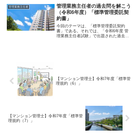
れた過去問にチャレンジしてみよう。令
管理業務主任者の過去問を解こう
管理業務主任者
和3年度 管理業務主任...
（令和6年度）「標準管理委託契
約書」
今回のテーマは、「標準管理委託契約
書」である。それでは、「令和6年度 管
理業務主任者試験」で出題された過去問
にチャレンジしてみよう。なお、「マン
ションの管理の適正化の推進に関する法
律」を「適正化法」という。令和6年度
管理業務主任者試験問題...
【マンション管理士】令和7年度「標準管
理規約（6）」
【マンション管理士】令和7年度「標準管
理規約（7）」