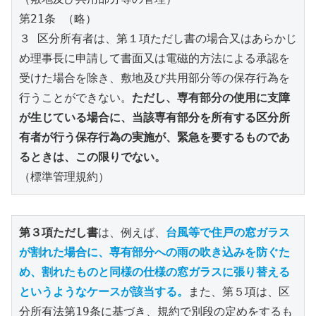
第21条 （略）
３ 区分所有者は、第１項ただし書の場合又はあらかじ
め理事長に申請して書面又は電磁的方法による承認を
受けた場合を除き、敷地及び共用部分等の保存行為を
行うことができない。
ただし、専有部分の使用に支障
が生じている場合に、当該専有部分を所有する区分所
有者が行う保存行為の実施が、緊急を要するものであ
るときは、この限りでない。
（標準管理規約）
第３項ただし書
は、例えば、
台風等で住戸の窓ガラス
が割れた場合に、専有部分への雨の吹き込みを防ぐた
め、割れたものと同様の仕様の窓ガラスに張り替える
というようなケースが該当する。
また、第５項は、区
分所有法第19条に基づき、規約で別段の定めをするも