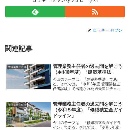
ロッキー セブンをフォローする
ロッキー セブン
関連記事
管理業務主任者の過去問を解こう
管理業務主任者
（令和6年度）「建築基準法」
今回のテーマは、「建築基準法」であ
る。それでは、「令和6年度 管理業務主
任者試験」で出題された過去問にチャレ
ンジしてみよう。【問 13】 建築基準法第
12条第 1 項に規定される建築物等の状況
の調査・報告に関する次の記述のうち、
管理業務主任者の過去問を解こう
管理業務主任者
最も不適切な...
（令和５年度）「修繕積立金ガイ
ドライン」
今回のテーマは、「修繕積立金ガイドラ
イン」である。それでは、「令和5年度