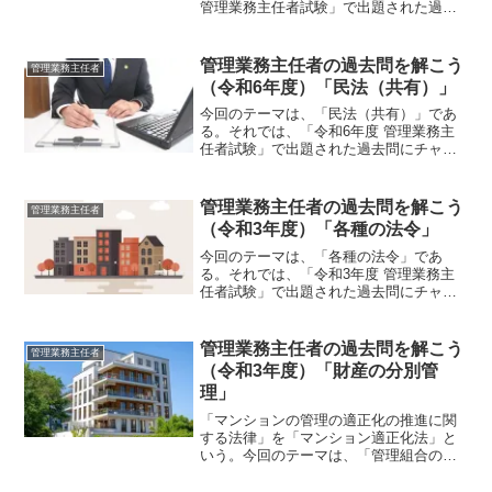
管理業務主任者試験」で出題された過去
問にチャレンジしてみよう。令和5年度
管理業務主任者試験問題 【問 25】
【問 25】 修繕積立金の二つの積立方
管理業務主任者の過去問を解こう
管理業務主任者
式に関する次の記述...
（令和6年度）「民法（共有）」
今回のテーマは、「民法（共有）」であ
る。それでは、「令和6年度 管理業務主
任者試験」で出題された過去問にチャレ
ンジしてみよう。令和6年度 管理業務主
任者試験問題 【問 1】【問 １】 共有
に関する次の記述のうち、民法の規定に
管理業務主任者の過去問を解こう
管理業務主任者
よれば、最も不適...
（令和3年度）「各種の法令」
今回のテーマは、「各種の法令」であ
る。それでは、「令和3年度 管理業務主
任者試験」で出題された過去問にチャレ
ンジしてみよう。令和3年度 管理業務主
任者試験問題 【問42】【問42】各種の
法令に関する次の記述のうち、最も適切
管理業務主任者の過去問を解こう
管理業務主任者
なものはどれか。1...
（令和3年度）「財産の分別管
理」
「マンションの管理の適正化の推進に関
する法律」を「マンション適正化法」と
いう。今回のテーマは、「管理組合の財
産の分別管理」である。それでは、「令
和3年度 管理業務主任者試験」で出題さ