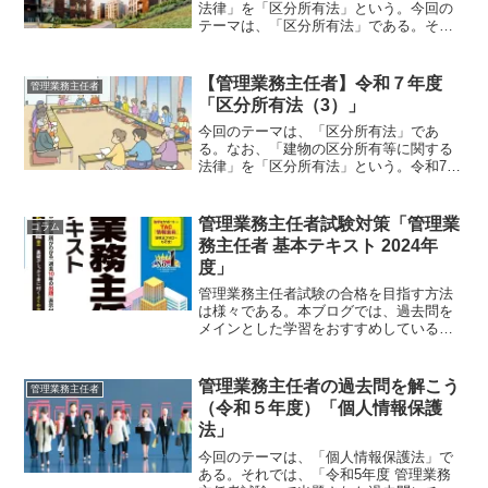
法律」を「区分所有法」という。今回の
テーマは、「区分所有法」である。それ
では、「令和3年度 管理業務主任者試
験」で出題された過去問にチャレンジし
てみよう。令和3年度 管理業務主任者試
【管理業務主任者】令和７年度
管理業務主任者
験問題 【問 39】【...
「区分所有法（3）」
今回のテーマは、「区分所有法」であ
る。なお、「建物の区分所有等に関する
法律」を「区分所有法」という。令和7年
度 管理業務主任者試験【 問27 】 集会
に関する次の記述のうち、区分所有法に
よれば、最も適切なものはどれか。1 区
管理業務主任者試験対策「管理業
コラム
分所有者全員の同...
務主任者 基本テキスト 2024年
度」
管理業務主任者試験の合格を目指す方法
は様々である。本ブログでは、過去問を
メインとした学習をおすすめしている。
問題はこの場合のテキストの使い方であ
る。よく、テキストを読んでいて、頭に
入ってこないとか、このままテキストを
管理業務主任者の過去問を解こう
管理業務主任者
漫然と読んでいていいのか...
（令和５年度）「個人情報保護
法」
今回のテーマは、「個人情報保護法」で
ある。それでは、「令和5年度 管理業務