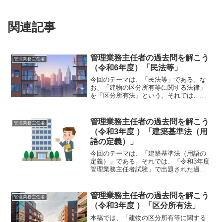
関連記事
管理業務主任者の過去問を解こう
管理業務主任者
（令和6年度）「民法等」
今回のテーマは、「民法等」である。な
お、「建物の区分所有等に関する法律」
を「区分所有法」という。それでは、
「令和6年度 管理業務主任者試験」で出
題された過去問にチャレンジしてみよ
う。令和6年度 管理業務主任者試験問
管理業務主任者の過去問を解こう
管理業務主任者
題 【問 2】【問 ２】 ...
（令和3年度 ）「建築基準法（用
語の定義）」
今回のテーマは、「建築基準法（用語の
定義）」である。それでは、「令和3年度
管理業務主任者試験」で出題された過去
問にチャレンジしてみよう。令和3年度
管理業務主任者試験問題 【問 23】【問
23】建築基準法第2条（用語の定義）に関
管理業務主任者の過去問を解こう
管理業務主任者
する次の記...
（令和3年度 ）「区分所有法」
本稿では、「建物の区分所有等に関する