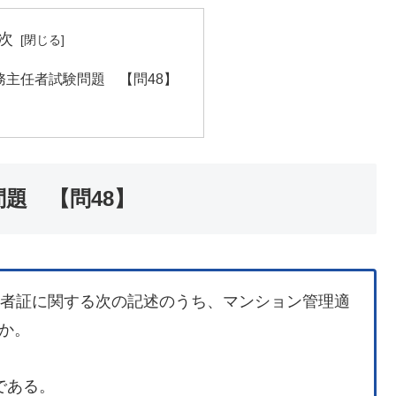
次
務主任者試験問題 【問48】
問題 【問48】
任者証に関する次の記述のうち、マンション管理適
か。
である。