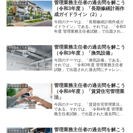
管理業務主任者の過去問を解こう
管理業務主任者
（令和3年度 ）「長期修繕計画作
成ガイドライン（2）」
今回のテーマは、「長期修繕計画作成ガ
イドライン」である。それでは、「令和3
年度 管理業務主任者試験」で出題された
過去問にチャレンジしてみよう。令和3年
度 管理業務主任者試験問題 【問 26】
【問26】長期修繕計画作成ガイドライン
管理業務主任者の過去問を解こう
管理業務主任者
に用いられて...
（令和3年度 ）「換気設備」
今回のテーマは、「換気設備」である。
それでは、「令和3年度 管理業務主任者
試験」で出題された過去問にチャレンジ
してみよう。令和3年度 管理業務主任者
試験問題 【問 22】【問22】換気設備に
関する次の記述のうち、最も不適切なも
管理業務主任者の過去問を解こう
管理業務主任者
のはどれか。1...
（令和4年度 ）「賃貸住宅管理業
法」
今回のテーマは、「賃貸住宅管理業法」
である。それでは、「令和4年度 管理業
務主任者試験」で出題された過去問にチ
ャレンジしてみよう。令和4年度 管理業
務主任者試験問題 【問 44】【問
44】 次の賃貸住宅管理業法第1 条の
管理業務主任者の過去問を解こう
管理業務主任者
（ア）～（ウ）に入...