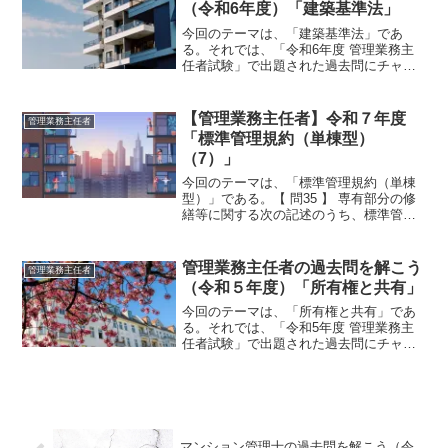
（令和6年度）「建築基準法」
今回のテーマは、「建築基準法」であ
る。それでは、「令和6年度 管理業務主
任者試験」で出題された過去問にチャレ
ンジしてみよう。【問 13】 建築基準法第
12条第 1 項に規定される建築物等の状況
の調査・報告に関する次の記述のうち、
【管理業務主任者】令和７年度
管理業務主任者
最も不適切な...
「標準管理規約（単棟型）
（7）」
今回のテーマは、「標準管理規約（単棟
型）」である。【 問35 】 専有部分の修
繕等に関する次の記述のうち、標準管理
規約（単棟型）によれば、不適切なもの
はいくつあるか。ア 共用部分又は他の
専有部分に影響を与えるおそれがない修
管理業務主任者の過去問を解こう
管理業務主任者
繕等を行う場合には...
（令和５年度）「所有権と共有」
今回のテーマは、「所有権と共有」であ
る。それでは、「令和5年度 管理業務主
任者試験」で出題された過去問にチャレ
ンジしてみよう。令和5年度 管理業務主
任者試験問題 【問 29】【問 29】 甲
マンションの住戸101号室をＡ、Ｂ、Ｃの
3 人が共...
マンション管理士の過去問を解こう（令