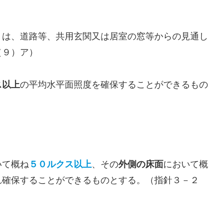
）は、道路等、共用玄関又は居室の窓等からの見通し
（９）ア）
ス以上
の平均水平面照度を確保することができるもの
いて概ね
５０ルクス以上
、その
外側の床面
において概
れ確保することができるものとする。（指針３－２