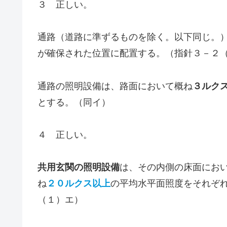
３ 正しい。
通路（道路に準ずるものを除く。以下同じ。
が確保された位置に配置する。（指針３－２
通路の照明設備は、路面において概ね
３ルク
とする。（同イ）
４ 正しい。
共用玄関の照明設備
は、その内側の床面にお
ね
２０ルクス以上
の平均水平面照度をそれぞ
（１）エ）