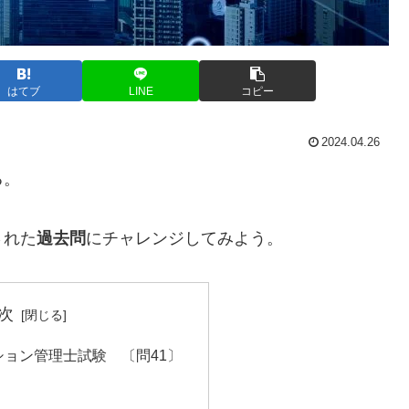
はてブ
LINE
コピー
2024.04.26
る。
された
過去問
にチャレンジしてみよう。
次
ション管理士試験 〔問41〕