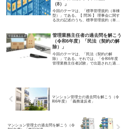
（8）」
今回のテーマは、「標準管理規約（単棟
型）」である。【 問36 】 理事会に関す
る次の記述のうち、標準管理規約（単棟
型）によれば、適切なものはいくつある
か。ア 理事会の会議（ＷＥＢ会議シス
テム等を用いて開催する会議を含む。）
管理業務主任者の過去問を解こう
管理業務主任者
は、理事の半数以上...
（令和6年度）「民法（契約の解
除）」
今回のテーマは、「民法（契約の解
除）」である。それでは、「令和6年度
管理業務主任者試験」で出題された過去
問にチャレンジしてみよう。令和6年度
管理業務主任者試験問題 【問 3】【問
３】 契約の解除に関する次の記述のう
ち、民法の規定によれ...
マンション管理士の過去問を解こう（令
和6年度）「義務違反者」
マンション管理士の過去問を解こう（令