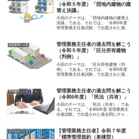
インに関する...
（令和５年度）「団地内建物の建
替え決議」
今回のテーマは、「団地内建物の建替え
決議」である。それでは、「令和5年度
管理業務主任者試験」で出題された過去
問にチャレンジしてみよう。令和5年度
管理業務主任者試験問題 【問 33】
【問 33】 団地内建物の建替え決議に
管理業務主任者の過去問を解こう
管理業務主任者
関する次の記述のう...
（令和５年度）「区分所有建物
（判例）」
今回のテーマは、「区分所有建物（判
例）」である。それでは、「令和5年度
管理業務主任者試験」で出題された過去
問にチャレンジしてみよう。令和5年度
管理業務主任者試験問題 【問 38】
【問 38】 マンションの分譲業者が、
管理業務主任者の過去問を解こう
管理業務主任者
区分所有者に対して、...
（令和6年度）「民法（共有）」
今回のテーマは、「民法（共有）」であ
る。それでは、「令和6年度 管理業務主
任者試験」で出題された過去問にチャレ
ンジしてみよう。令和6年度 管理業務主
任者試験問題 【問 1】【問 １】 共有
に関する次の記述のうち、民法の規定に
【管理業務主任者】令和７年度
管理業務主任者
よれば、最も不適...
「標準管理規約（単棟型）