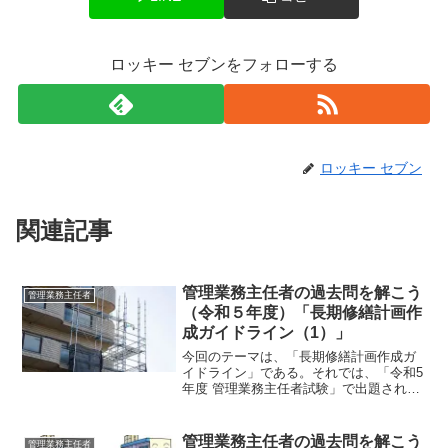
ロッキー セブンをフォローする
ロッキー セブン
関連記事
管理業務主任者の過去問を解こう
管理業務主任者
（令和５年度）「長期修繕計画作
成ガイドライン（1）」
今回のテーマは、「長期修繕計画作成ガ
イドライン」である。それでは、「令和5
年度 管理業務主任者試験」で出題された
過去問にチャレンジしてみよう。令和5年
度 管理業務主任者試験問題 【問 21】
【問 21】 長期修繕計画作成ガイドラ
管理業務主任者の過去問を解こう
管理業務主任者