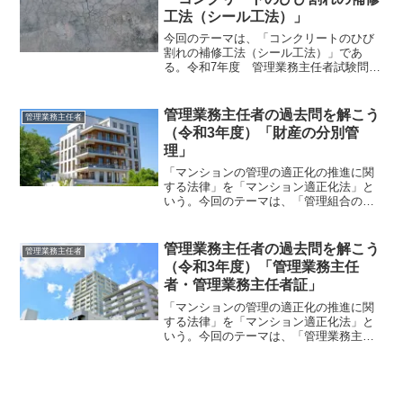
工法（シール工法）」
今回のテーマは、「コンクリートのひび
割れの補修工法（シール工法）」であ
る。令和7年度 管理業務主任者試験問
題 【 問16 】 答えを確認する 正解は 2
です。 【前提知識】コンクリートのひび
割れの補修工法（シール工法）それで
管理業務主任者の過去問を解こう
管理業務主任者
は、問題を検討...
（令和3年度）「財産の分別管
理」
「マンションの管理の適正化の推進に関
する法律」を「マンション適正化法」と
いう。今回のテーマは、「管理組合の財
産の分別管理」である。それでは、「令
和3年度 管理業務主任者試験」で出題さ
れた過去問にチャレンジしてみよう。令
管理業務主任者の過去問を解こう
管理業務主任者
和3年度 管理業務主任...
（令和3年度）「管理業務主任
者・管理業務主任者証」
「マンションの管理の適正化の推進に関
する法律」を「マンション適正化法」と
いう。今回のテーマは、「管理業務主任
者・管理業務主任者証」である。それで
は、「令和3年度 管理業務主任者試験」
で出題された過去問にチャレンジしてみ
よう。令和3年度 管理...