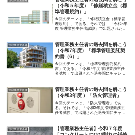
管理業務主任者
（令和５年度）「修繕積立金（標
準管理規約）」
今回のテーマは、「修繕積立金（標準管
理規約）」である。それでは、「令和5年
度 管理業務主任者試験」で出題された過
去問にチャレンジしてみよう。令和5年度
管理業務主任者試験問題 【問 27】
【問 27】 次の記述のうち、標準管理
管理業務主任者の過去問を解こう
管理業務主任者
規約（単棟型）...
（令和7年度）「標準管理委託契
約書（6）」
今回のテーマは、「標準管理委託契約
書」である。「令和7年度 管理業務主任
者試験」で出題された過去問にチャレン
ジしてみよう。令和7年度 管理業務主任
者試験問題 【 問8 】【 問8 】 次の記述
のうち、標準管理委託契約書によれば、
管理業務主任者の過去問を解こう
管理業務主任者
最も不適切な...
（令和3年度 ）「防火管理者」
今回のテーマは、「防火管理者」であ
る。それでは、「令和3年度 管理業務主
任者試験」で出題された過去問にチャレ
ンジしてみよう。令和3年度 管理業務主
任者試験問題 【問 24】【問24】防火管
理者に関する次の記述のうち、消防法に
【管理業務主任者】令和７年度
管理業務主任者
よれば、最も不適...
「コンクリートのひび割れの補修