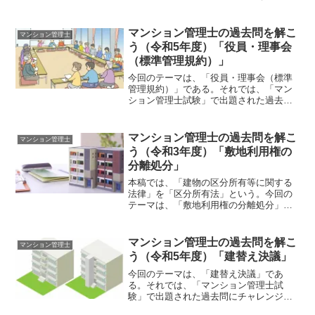
れでは、「マンション管理士試験」で出
題された過去問にチャレンジしてみよ
う。令和3年度 マンション管理士試験
マンション管理士の過去問を解こ
マンション管理士
〔問1〕〔問 １〕 Ａは...
う（令和5年度）「役員・理事会
（標準管理規約）」
今回のテーマは、「役員・理事会（標準
管理規約）」である。それでは、「マン
ション管理士試験」で出題された過去問
にチャレンジしてみよう。令和5年度 マ
ンション管理士試験 〔問29〕〔問
29〕 管理組合の役員及び理事会に関す
マンション管理士の過去問を解こ
マンション管理士
る次の記述のうち、標...
う（令和3年度）「敷地利用権の
分離処分」
本稿では、「建物の区分所有等に関する
法律」を「区分所有法」という。今回の
テーマは、「敷地利用権の分離処分」で
ある。それでは、「マンション管理士試
験」で出題された過去問にチャレンジし
てみよう。令和3年度 マンション管理士
マンション管理士の過去問を解こ
マンション管理士
試験 〔問5〕〔問 ５...
う（令和5年度）「建替え決議」
今回のテーマは、「建替え決議」であ
る。それでは、「マンション管理士試
験」で出題された過去問にチャレンジし
てみよう。令和5年度 マンション管理士