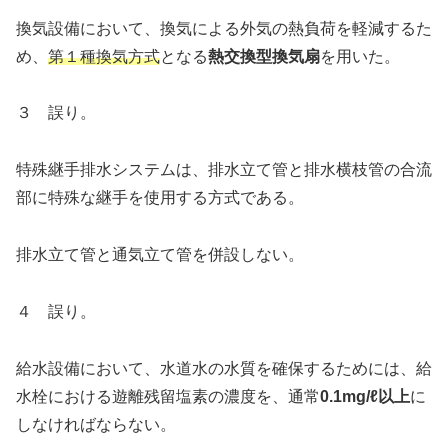
換気設備において、換気による外気の熱負荷を軽減するた
め、
第１種換気方式
となる
熱交換型換気扇
を用いた。
３ 誤り。
特殊継手排水システムは、排水立て管と排水横枝管の合流
部に特殊な継手を使用する方式である。
排水立て管と通気立て管を併設しない。
４ 誤り。
給水設備において、水道水の水質を確保するためには、給
水栓における遊離残留塩素の濃度を、通常
0.1mg/ℓ以上
に
しなければならない。