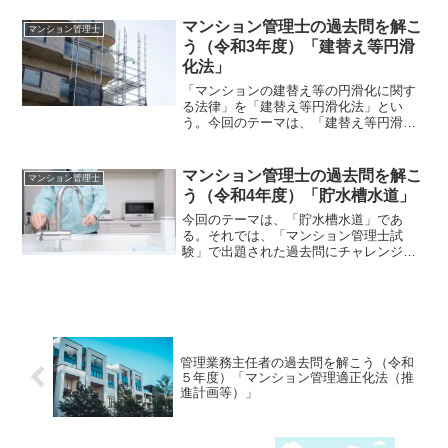
試験 〔問9〕〔問 ９〕 甲マンション
の集会においてマンションの建替え決議
マンション管理士の過去問を解こ
マンション管理士
が成立した。Ｅは建替え決...
う（令和3年度）「建替え等円滑
化法」
「マンションの建替え等の円滑化に関す
る法律」を「建替え等円滑化法」とい
う。今回のテーマは、「建替え等円滑化
法」である。それでは、「マンション管
理士試験」で出題された過去問にチャレ
ンジしてみよう。令和3年度 マンション
マンション管理士の過去問を解こ
マンション管理士
管理士試験 〔問19〕〔...
う（令和4年度）「貯水槽水道」
今回のテーマは、「貯水槽水道」であ
る。それでは、「マンション管理士試
験」で出題された過去問にチャレンジし
てみよう。令和4年度 マンション管理士
試験 〔問22〕〔問 22〕 貯水槽水道
に関する次の記述のうち、水道法（昭和
32年法律第177号）...
管理業務主任者の過去問を解こう（令和
５年度）「マンション管理適正化法（推
進計画等）」