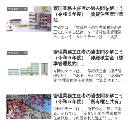
管理業務主任者の過去問を解こう
管理業務主任者
（令和５年度）「賃貸住宅管理業
法」
本稿では、「賃貸住宅の管理業務等の適
正化に関する法律」を「賃貸住宅管理業
法」という。今回のテーマは、「賃貸住
宅管理業法」である。それでは、「令和5
年度 管理業務主任者試験」で出題された
過去問にチャレンジしてみよう。令和5年
管理業務主任者の過去問を解こう
管理業務主任者
度 管理業務主任者...
（令和５年度）「修繕積立金（標
準管理規約）」
今回のテーマは、「修繕積立金（標準管
理規約）」である。それでは、「令和5年
度 管理業務主任者試験」で出題された過
去問にチャレンジしてみよう。令和5年度
管理業務主任者試験問題 【問 27】
【問 27】 次の記述のうち、標準管理
管理業務主任者の過去問を解こう
管理業務主任者
規約（単棟型）...
（令和５年度）「所有権と共有」
今回のテーマは、「所有権と共有」であ
る。それでは、「令和5年度 管理業務主
任者試験」で出題された過去問にチャレ
ンジしてみよう。令和5年度 管理業務主
任者試験問題 【問 29】【問 29】 甲