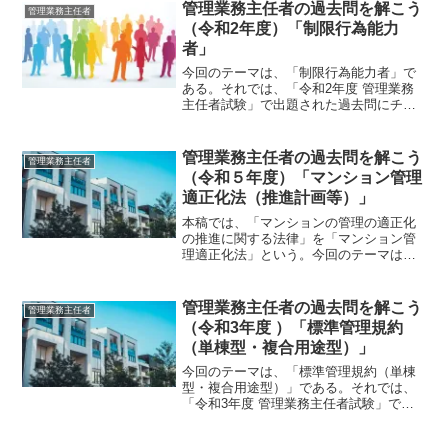
マンションの住戸101号室をＡ、Ｂ、Ｃの
管理業務主任者の過去問を解こう
管理業務主任者
3 人が共...
（令和2年度）「制限行為能力
者」
今回のテーマは、「制限行為能力者」で
ある。それでは、「令和2年度 管理業務
主任者試験」で出題された過去問にチャ
レンジしてみよう。令和2年度 管理業務
主任者試験問題 【問 3】令和2年度 管
理業務主任者試験正解：４それでは、各
管理業務主任者の過去問を解こう
管理業務主任者
肢を検討していこ...
（令和５年度）「マンション管理
適正化法（推進計画等）」
本稿では、「マンションの管理の適正化
の推進に関する法律」を「マンション管
理適正化法」という。今回のテーマは、
「マンション管理適正化法（推進計画
等）である。」それでは、「令和5年度
管理業務主任者試験」で出題された過去
管理業務主任者の過去問を解こう
管理業務主任者
問にチャレンジしてみよう...
（令和3年度 ）「標準管理規約
（単棟型・複合用途型）」
今回のテーマは、「標準管理規約（単棟
型・複合用途型）」である。それでは、
「令和3年度 管理業務主任者試験」で出
題された過去問にチャレンジしてみよ
う。令和3年度 管理業務主任者試験問