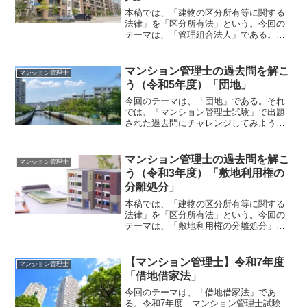
本稿では、「建物の区分所有等に関する
法律」を「区分所有法」という。今回の
テーマは、「管理組合法人」である。そ
れでは、「マンション管理士試験」で出
題された過去問にチャレンジしてみよ
う。令和3年度 マンション管理士試験
マンション管理士の過去問を解こ
マンション管理士
〔問3〕〔問 ３〕 管理...
う（令和5年度）「団地」
今回のテーマは、「団地」である。それ
では、「マンション管理士試験」で出題
された過去問にチャレンジしてみよう。
令和5年度 マンション管理士試験 〔問
10〕〔問 10〕 団地内に専有部分のあ
る建物であるＡ棟及びＢ棟があり、団地
マンション管理士の過去問を解こ
マンション管理士
の敷地は団地建物所...
う（令和3年度）「敷地利用権の
分離処分」
本稿では、「建物の区分所有等に関する
法律」を「区分所有法」という。今回の
テーマは、「敷地利用権の分離処分」で
ある。それでは、「マンション管理士試
験」で出題された過去問にチャレンジし
てみよう。令和3年度 マンション管理士
【マンション管理士】令和7年度
マンション管理士
試験 〔問5〕〔問 ５...
「借地借家法」
今回のテーマは、「借地借家法」であ
る。令和7年度 マンション管理士試験