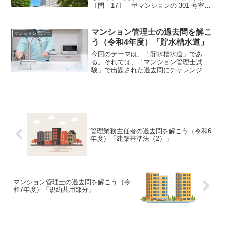
〔問 17〕 甲マンションの 301 号室を
所有するＡが、令和3年3月1日、Ｂに対し
て期間を3年間、賃料を月額 10 万円とし
て同室を貸し渡し、賃貸の2年後にＡがＢ
マンション管理士の過去問を解こ
マンション管理士
に対し...
う（令和4年度）「貯水槽水道」
今回のテーマは、「貯水槽水道」であ
る。それでは、「マンション管理士試
験」で出題された過去問にチャレンジし
てみよう。令和4年度 マンション管理士
試験 〔問22〕〔問 22〕 貯水槽水道
に関する次の記述のうち、水道法（昭和
32年法律第177号）...
管理業務主任者の過去問を解こう（令和6
年度）「建築基準法（2）」
マンション管理士の過去問を解こう（令
和7年度）「規約共用部分」