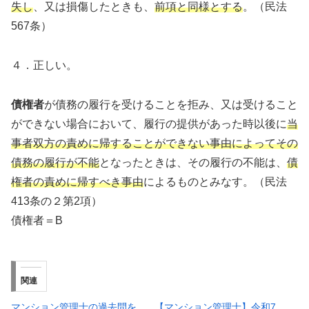
失し
、又は損傷したときも、
前項と同様とする
。（民法
567条）
４．正しい。
債権者
が債務の履行を受けることを拒み、又は受けること
ができない場合において、履行の提供があった時以後に
当
事者双方の責めに帰することができない事由によってその
債務の履行が不能
となったときは、その履行の不能は、
債
権者の責めに帰すべき事由
によるものとみなす。（民法
413条の２第2項）
債権者＝B
関連
マンション管理士の過去問を
【マンション管理士】令和7