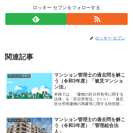
ロッキー セブンをフォローする
ロッキー セブン
関連記事
マンション管理士の過去問を解こ
マンション管理士
う（令和3年度）「被災マンショ
ン法」
本稿では、「建物の区分所有等に関する
法律」を「区分所有法」といい、「被災
区分所有建物の再建等に関する特別措置
法」を「被災マンション法」という。今
回のテーマは、「被災マンション法」で
ある。それでは、「マンション管理士試
マンション管理士の過去問を解こ
マンション管理士
験」で出題された過去問に...
う（令和3年度）「管理組合法
人」