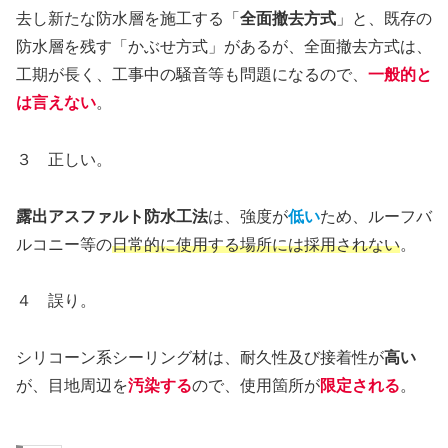
去し新たな防水層を施工する「
全面撤去方式
」と、既存の
防水層を残す「かぶせ方式」があるが、全面撤去方式は、
工期が長く、工事中の騒音等も問題になるので、
一般的と
は言えない
。
３ 正しい。
露出アスファルト防水工法
は、強度が
低い
ため、ルーフバ
ルコニー等の
日常的に使用する場所には採用されない
。
４ 誤り。
シリコーン系シーリング材は、耐久性及び接着性が
高い
が、目地周辺を
汚染する
ので、使用箇所が
限定される
。