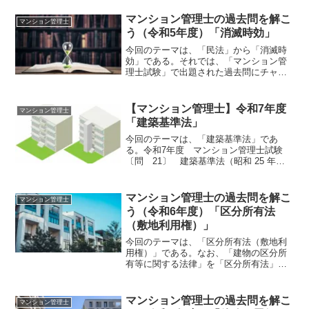
試験 〔問18〕〔問 18〕 区分建物の
登記に関する次の記述のうち、不動産登
マンション管理士の過去問を解こ
マンション管理士
記法（平成16 年法...
う（令和5年度）「消滅時効」
今回のテーマは、「民法」から「消滅時
効」である。それでは、「マンション管
理士試験」で出題された過去問にチャレ
ンジしてみよう。令和5年度 マンション
管理士試験 〔問17〕〔問 17〕 甲マ
ンションの501 号室に居住するＡは、令
【マンション管理士】令和7年度
マンション管理士
和２年５月１日...
「建築基準法」
今回のテーマは、「建築基準法」であ
る。令和7年度 マンション管理士試験
〔問 21〕 建築基準法（昭和 25 年法
律第 201 号）に関する次の記述のうち、
誤っているものはどれか。1 共同住宅の
屋上広場の周囲には、安全上必要な高さ
マンション管理士の過去問を解こ
マンション管理士
が 1.1 ...
う（令和6年度）「区分所有法
（敷地利用権）」
今回のテーマは、「区分所有法（敷地利
用権）」である。なお、「建物の区分所
有等に関する法律」を「区分所有法」と
いう。令和6年度 マンション管理士試
験 〔問 3〕〔問 ３〕 甲マンション
の区分所有者はＡ、Ｂ及びＣの３名（こ
マンション管理士の過去問を解こ
マンション管理士
の問いにおいて「Ａら」...