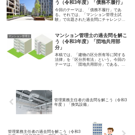
う（令和3年度）「債務不履行」
今回のテーマは、「債務不履行」であ
る。それでは、「マンション管理士試
験」で出題された過去問にチャレンジし
てみよう。令和3年度 マンション管理士
試験 〔問15〕〔問 15〕 甲マンショ
ンの101 号室を所有するＡが管理費を滞
マンション管理士の過去問を解こ
マンション管理士
納した場合の遅延損...
う（令和3年度）「団地共用部
分」
本稿では、「建物の区分所有等に関する
法律」を「区分所有法」という。今回の
テーマは、「団地共用部分」である。そ
れでは、「マンション管理士試験」で出
題された過去問にチャレンジしてみよ
う。令和3年度 マンション管理士試験
〔問10〕〔問 10〕 ...
管理業務主任者の過去問を解こう（令和3
年度 ）「換気設備」
管理業務主任者の過去問を解こう（令和3