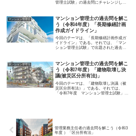
管理士試験」の過去問にチャレンジして
みよう。なお、「建物の区分所有等に関
する法律」を区分所有法という。令和7年
度 マンション管理士試験 問3〔問
マンション管理士の過去問を解こ
マンション管理士
3〕 一部共用部分に...
う（令和4年度）「長期修繕計画
作成ガイドライン」
今回のテーマは、「長期修繕計画作成ガ
イドライン」である。それでは、「マン
ション管理士試験」で出題された過去問
にチャレンジしてみよう。令和4年度 マ
ンション管理士試験 〔問36〕〔問
36〕 マンションの長期修繕計画に関す
マンション管理士の過去問を解こ
マンション管理士
る次の記述のうち、標...
う（令和7年度）「建物取壊し決
議(被災区分所有法)」
今回のテーマは、「建物取壊し決議（被
災区分所有法）」である。それでは、
「令和7年度 マンション管理士試験」の
過去問にチャレンジしてみよう。なお、
「被災区分所有建物の再建等に関する特
別措置法」を「被災区分所有法」とい
う。また、「建物の区分所有...
管理業務主任者の過去問を解こう（令和3
年度 ）「区分所有法」